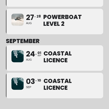
27
POWERBOAT
28
LEVEL 2
AUG
SEPTEMBER
24
COASTAL
01
SEP
LICENCE
AUG
03
COASTAL
10
LICENCE
SEP