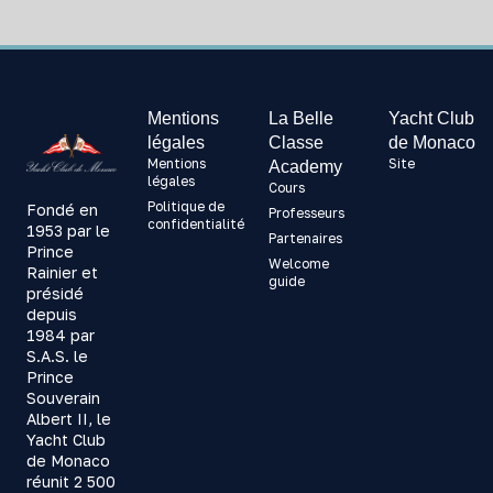
Mentions
La Belle
Yacht Club
légales
Classe
de Monaco
Mentions
Site
Academy
légales
Cours
Politique de
Fondé en
Professeurs
confidentialité
1953 par le
Partenaires
Prince
Welcome
Rainier et
guide
présidé
depuis
1984 par
S.A.S. le
Prince
Souverain
Albert II, le
Yacht Club
de Monaco
réunit 2 500