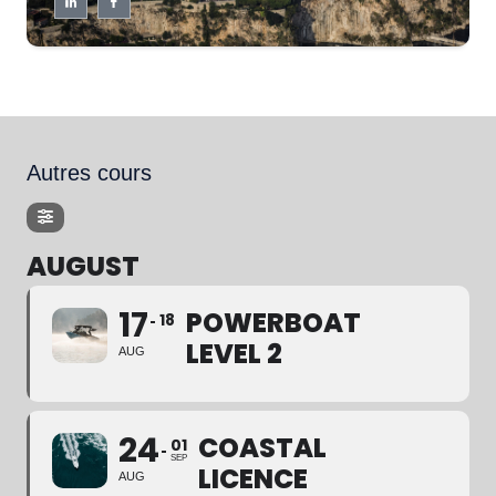
Autres cours
AUGUST
17
POWERBOAT
18
LEVEL 2
AUG
24
COASTAL
01
SEP
LICENCE
AUG